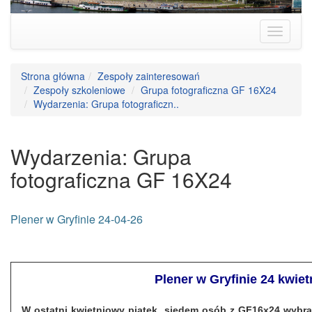
Strona główna
Zespoły zainteresowań
Zespoły szkoleniowe
Grupa fotograficzna GF 16X24
Wydarzenia: Grupa fotograficzn..
Wydarzenia: Grupa
fotograficzna GF 16X24
Plener w Gryfinie 24-04-26
Plener w Gryfinie
24 kwiet
W ostatni kwietniowy piątek siedem osób z GF16x24 wybra