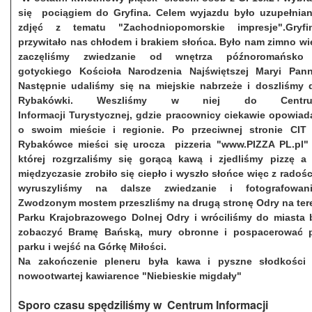
się
pociągiem do Gryfina. Celem wyjazdu było uzupełnian
zdjęć z tematu "Zachodniopomorskie impresje".Gryfi
przywitało nas chłodem i brakiem słońca. Było nam zimno wi
zaczęliśmy zwiedzanie od wnętrza późnoromańsko
gotyckiego Kościoła Narodzenia Najświętszej Maryi Pann
Następnie udaliśmy się na miejskie nabrzeże i doszliśmy 
Rybakówki. Weszliśmy w niej do Centr
Informacji
Turystycznej, gdzie pracownicy ciekawie opowiada
o swoim mieście i regionie. Po przeciwnej stronie CIT
Rybakówce mieści się urocza pizzeria "www.PIZZA PL.pl"
której rozgrzaliśmy się gorącą kawą i zjedliśmy pizzę a
międzyczasie zrobiło się ciepło i wyszło słońce więc z radośc
wyruszyliśmy na dalsze zwiedzanie i fotografowani
Zwodzonym mostem przeszliśmy na drugą stronę Odry na ter
Parku Krajobrazowego Dolnej Odry i wróciliśmy do miasta 
zobaczyć Bramę Bańską, mury obronne i pospacerować 
parku i wejść na Górkę Miłości.
Na zakończenie pleneru była kawa i pyszne słodkości
nowootwartej kawiarence "Niebieskie migdały"
Sporo czasu spędziliśmy w Centrum Informacji